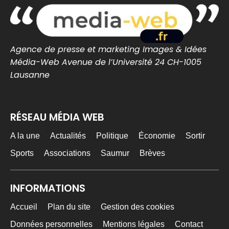
0
0
Twitter
Agence de presse et marketing Images & Idées
MEDIA WEB
20h
@mediawebinfos
·
Média-Web Avenue de l’Université 24 CH-1005
Lausanne
FC Lorient – Angers : les Merlus s’inclinent en
amical malgré une réaction en seconde période
FC Lorient – Angers : les Merlus s’inclinent
RÉSEAU MÉDIA WEB
en amical malgré une réaction en seconde
période -...
FC Lorient – Angers : les Merlus s’inclinent
A la une
Actualités
Politique
Économie
Sortir
2-1 en match amical à Inzinzac-Lochrist.
Résumé, buts et réacti...
Sports
Associations
Saumur
Brèves
lorient-infos.fr
0
0
Twitter
INFORMATIONS
Accueil
Plan du site
Gestion des cookies
MEDIA WEB
7 Août
@mediawebinfos
·
Données personnelles
Mentions légales
Contact