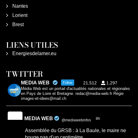
Nantes
Lorient
Brest
LIENS UTILES
Energiesdelamer.eu
TWITTER
MEDIA WEB
21,512
1,297
Follow
Média Web est un portail d'actualités nationales et régionales
en Pays de Loire et Bretagne. redac@media-web.fr Régie
images-et-idees@mail.ch
MEDIA WEB
8h
@mediawebinfos
·
Assemblée du GRSB : à La Baule, le maire ne
bouge pas d’un centimètre