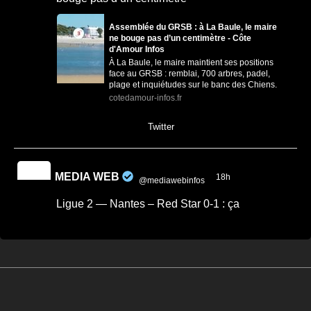
Assemblée du GRSB : à La Baule, le maire
ne bouge pas d’un centimètre - Côte
d'Amour Infos
À La Baule, le maire maintient ses positions
face au GRSB : remblai, 700 arbres, padel,
plage et inquiétudes sur le banc des Chiens.
cotedamour-infos.fr
0
1
Twitter
MEDIA WEB
18h
@mediawebinfos
·
Ligue 2 — Nantes – Red Star 0-1 : ça
commence mal
Ligue 2 — Nantes - Red Star 0-1 : ça
commence mal - Nantes Infos
Nantes s'incline 0-1 face au Red Star à la
Beaujoire pour son entrée en Ligue 2.
Cabral offre la victoire aux Audoniens.
nantes-infos.fr