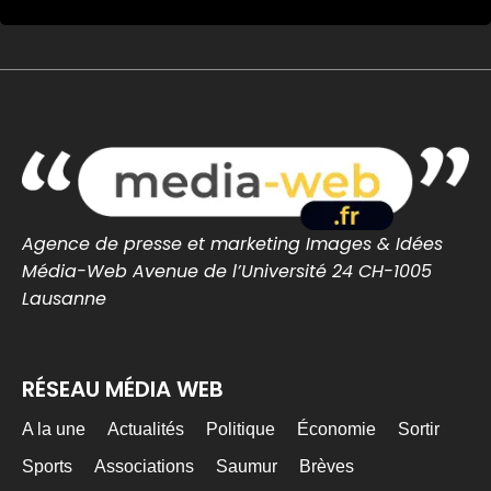
projet de CRA de Nantes
Notre-Dame-des-Landes : des semis
contre le projet de CRA de Nantes -
Nantes Infos
À Notre-Dame-des-Landes, habitants,
paysans et collectifs se mobilisent contre
l’utilisation de terres de l’ex-Zad po...
nantes-infos.fr
0
0
Twitter
Agence de presse et marketing Images & Idées
Média-Web Avenue de l’Université 24 CH-1005
MEDIA WEB
19h
Lausanne
@mediawebinfos
·
Le chômage repart à la hausse et atteint un
niveau inédit depuis la crise du Covid
RÉSEAU MÉDIA WEB
Le chômage repart à la hausse et atteint
un niveau inédit depuis la crise du Covid -
A la une
Actualités
Politique
Économie
Sortir
Média Web
Le taux de chômage atteint 8,3 % en France
Sports
Associations
Saumur
Brèves
au deuxième trimestre, son niveau le plus