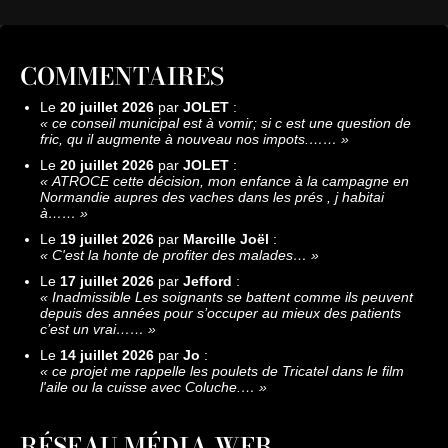
COMMENTAIRES
Le
20 juillet 2026
par
JOLET
:
«
ce conseil municipal est à vomir; si c est une question de
fric, qu il augmente à nouveau nos impots.……
»
Le
20 juillet 2026
par
JOLET
:
«
ATROCE cette décision, mon enfance à la campagne en
Normandie aupres des vaches dans les prés , j habitai
à……
»
Le
19 juillet 2026
par
Marcille Joël
:
«
C'est la honte de profiter des malades…
»
Le
17 juillet 2026
par
Jefford
:
«
Inadmissible Les soignants se battent comme ils peuvent
depuis des années pour s’occuper au mieux des patients
c’est un vrai……
»
Le
14 juillet 2026
par
Jo
:
«
ce projet me rappelle les poulets de Tricatel dans le film
l'aile ou la cuisse avec Coluche.…
»
RÉSEAU MÉDIA WEB