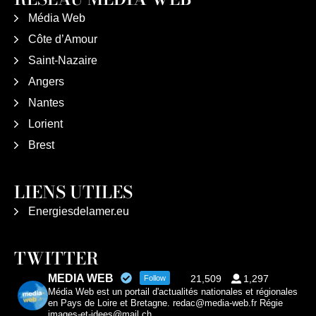
Média Web
Côte d’Amour
Saint-Nazaire
Angers
Nantes
Lorient
Brest
LIENS UTILES
Energiesdelamer.eu
TWITTER
MEDIA WEB
21,509
1,297
Follow
Média Web est un portail d'actualités nationales et régionales
en Pays de Loire et Bretagne. redac@media-web.fr Régie
images-et-idees@mail.ch