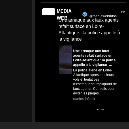
MEDIA
8h
@mediawebinfos
·
WEB
Une arnaque aux faux agents
refait surface en Loire-
Atlantique : la police appelle à
la vigilance
Une arnaque aux faux
agents refait surface en
Loire-Atlantique : la police
appelle à la vigilance -...
La police alerte en Loire-
Atlantique après plusieurs
vols et tentatives
d’escroquerie impliquant de
faux agents. Conseils pour
éviter les pièges.
nantes-infos.fr
0
0
Twitter
MEDIA
11h