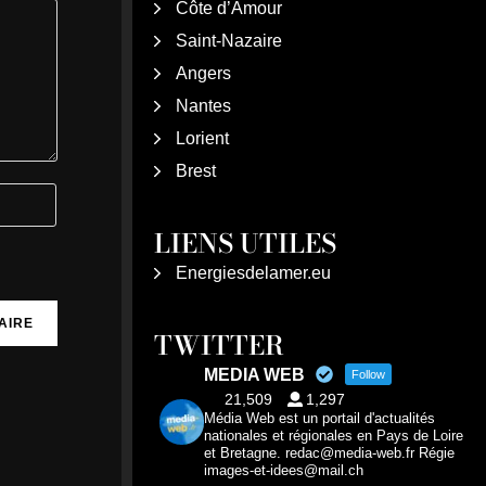
Côte d’Amour
Saint-Nazaire
Angers
Nantes
Lorient
Brest
LIENS UTILES
Energiesdelamer.eu
TWITTER
MEDIA WEB
Follow
21,509
1,297
Média Web est un portail d'actualités
nationales et régionales en Pays de Loire
et Bretagne. redac@media-web.fr Régie
images-et-idees@mail.ch