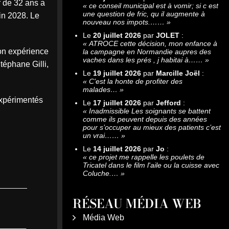
r de 32 ans a
«
ce conseil municipal est à vomir; si c est
une question de fric, qu il augmente à
in 2028. Le
nouveau nos impots.……
»
Le
20 juillet 2026
par
JOLET
:
«
ATROCE cette décision, mon enfance à
son expérience
la campagne en Normandie aupres des
vaches dans les prés , j habitai à……
»
téphane Gilli,
Le
19 juillet 2026
par
Marcille Joël
:
«
C'est la honte de profiter des
malades…
»
expérimentés
Le
17 juillet 2026
par
Jefford
:
«
Inadmissible Les soignants se battent
comme ils peuvent depuis des années
pour s’occuper au mieux des patients c’est
un vrai……
»
Le
14 juillet 2026
par
Jo
:
«
ce projet me rappelle les poulets de
Tricatel dans le film l'aile ou la cuisse avec
Coluche.…
»
RÉSEAU MÉDIA WEB
Média Web