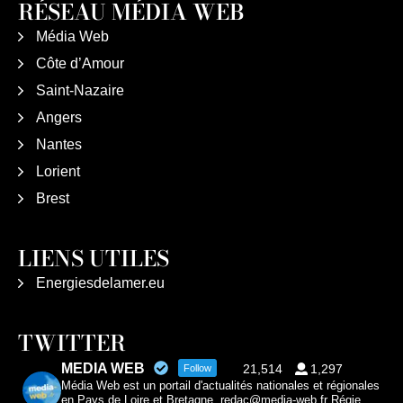
RÉSEAU MÉDIA WEB
Média Web
Côte d’Amour
Saint-Nazaire
Angers
Nantes
Lorient
Brest
LIENS UTILES
Energiesdelamer.eu
TWITTER
MEDIA WEB
21,514
1,297
Follow
Média Web est un portail d'actualités nationales et régionales
en Pays de Loire et Bretagne. redac@media-web.fr Régie