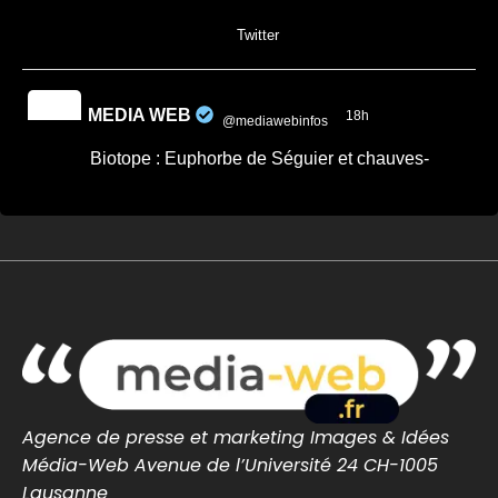
0
0
Twitter
MEDIA WEB
18h
@mediawebinfos
·
Biotope : Euphorbe de Séguier et chauves-
souris désormais protégées en Loire-Atlantique
Biotope : Euphorbe de Séguier et chauves-
souris désormais protégées en Loire-
Atlantique - Saint...
Une plante et des chauves-souris désormais
protégées en Loire-Atlantique par un arrêté
de protection de biotope
saintnazaire-infos.fr
0
0
Twitter
Agence de presse et marketing Images & Idées
Média-Web Avenue de l’Université 24 CH-1005
MEDIA WEB
21h
@mediawebinfos
·
Lausanne