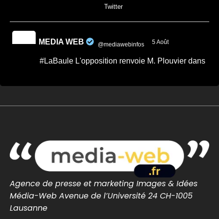
0
0
Twitter
MEDIA WEB
5 Août
@mediawebinfos
·
#LaBaule L'opposition renvoie M. Plouvier dans
les cordes.
Quand on veut donner des leçons de
sérieux, encore faut-il commencer par
faire preuve de rigueur. -...
Après le conseil municipal de La Baule,
Passionnément Baulois répond aux critiques
de Mr. Plouvier relayées par ...
cotedamour-infos.fr
0
0
Twitter
Agence de presse et marketing Images & Idées
Média-Web Avenue de l’Université 24 CH-1005
MEDIA WEB
5 Août
@mediawebinfos
·
Lausanne
L’Urssaf Pays de la Loire dévoile les temps forts