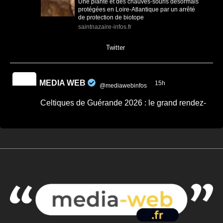
Une plante et des chauves-souris désormais
protégées en Loire-Atlantique par un arrêté
de protection de biotope
saintnazaire-infos.fr
0
0
Twitter
MEDIA WEB
15h
@mediawebinfos
·
Celtiques de Guérande 2026 : le grand rendez-
vous breton revient ce week-end
Celtiques de Guérande 2026 : le grand
rendez-vous breton revient ce week-end -
Côte d'Amour Infos
Celtiques de Guérande 2026 : dates,
programme et artistes attendus pour ce
grand rendez-vous breton avec Fest-Noz et
traditions celtiques.
cotedamour-infos.fr
0
0
Twitter