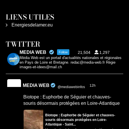
LIENS UTILES
Energiesdelamer.eu
TWITTER
MEDIA WEB
21,504
1,297
Follow
Média Web est un portail d'actualités nationales et régionales
en Pays de Loire et Bretagne. redac@media-web.fr Régie
images-et-idees@mail.ch
MEDIA WEB
12h
@mediawebinfos
·
Biotope : Euphorbe de Séguier et chauves-
souris désormais protégées en Loire-Atlantique
Biotope : Euphorbe de Séguier et chauves-
souris désormais protégées en Loire-
Atlantique - Saint...