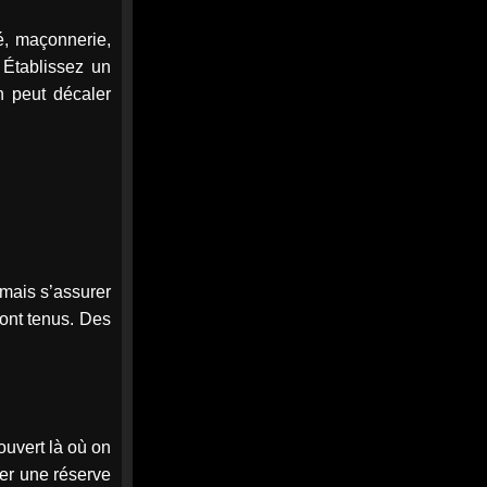
son année 2025 - Média Web
Le rapport d'activité 2025 de
té, maçonnerie,
l'Urssaf Pays de la Loire
revient sur les temps forts de
 Établissez un
l'année : proximité, i...
n peut décaler
media-web.fr
0
0
Twitter
MEDIA
5
@mediawebinfos
·
Août
WEB
La Baule : L’élue d’opposition
se serait pris les pieds dans le
tapis… mais le fond du
 mais s’assurer
problème demeure
sont tenus. Des
La Baule : L'élue
d'opposition se serait pris
les pieds dans le tapis…
mais le fond du problème...
Erreur de l'opposition ou
ouvert là où on
malaise démocratique ?
Retour sur la polémique du
rder une réserve
conseil municipal de La