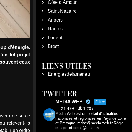
Côte d’Amour
Saint-Nazaire
Angers
Nantes
Lorient
Brest
up d’énergie.
un tel projet
t souvent ceux
LIENS UTILES
Energiesdelamer.eu
TWITTER
MEDIA WEB
Follow
21,499
1,297
Média Web est un portail d'actualités
over une seule
nationales et régionales en Pays de Loire
u relèvent-ils
et Bretagne. redac@media-web.fr Régie
images-et-idees@mail.ch
tablir un ordre