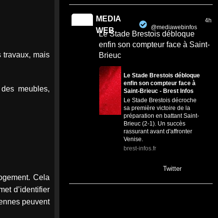
MEDIA
4h
@mediawebinfos
·
WEB
Le Stade Brestois débloque
enfin son compteur face à Saint-
s travaux, mais
Brieuc
Le Stade Brestois débloque
enfin son compteur face à
e des meubles,
Saint-Brieuc - Brest Infos
Le Stade Brestois décroche
sa première victoire de la
préparation en battant Saint-
Brieuc (2-1). Un succès
rassurant avant d'affronter
Venise.
brest-infos.fr
0
0
Twitter
logement. Cela
met d’identifier
MEDIA
15h
ciennes peuvent
@mediawebinfos
·
WEB
#LaBaule L'opposition renvoie