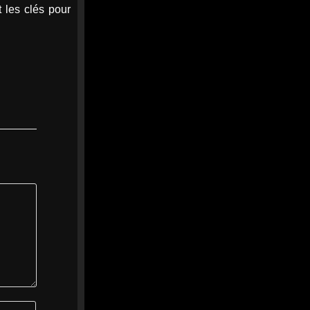
t les clés pour
Baule et sur...
cotedamour-infos.fr
0
0
Twitter
Afficher plus