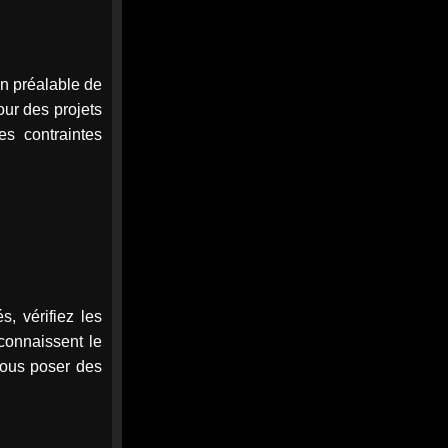
M. Plouvier dans les cordes.
Quand on veut donner des
leçons de sérieux, encore
on préalable de
faut-il commencer par faire
preuve de rigueur. -...
our des projets
Après le conseil municipal de
es contraintes
La Baule, Passionnément
Baulois répond aux critiques
de Mr. Plouvier relayées par
...
cotedamour-infos.fr
0
0
Twitter
MEDIA
21h
, vérifiez les
@mediawebinfos
·
WEB
L’Urssaf Pays de la Loire
 connaissent le
dévoile les temps forts de son
vous poser des
année 2025
L'Urssaf Pays de la Loire
dévoile les temps forts de