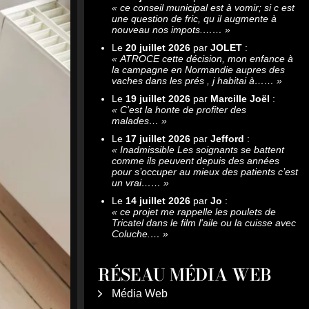
«
ce conseil municipal est à vomir; si c est
une question de fric, qu il augmente à
nouveau nos impots.……
»
Le
20 juillet 2026
par
JOLET
:
«
ATROCE cette décision, mon enfance à
la campagne en Normandie aupres des
vaches dans les prés , j habitai à……
»
Le
19 juillet 2026
par
Marcille Joël
:
«
C'est la honte de profiter des
malades…
»
Le
17 juillet 2026
par
Jefford
:
«
Inadmissible Les soignants se battent
comme ils peuvent depuis des années
pour s’occuper au mieux des patients c’est
un vrai……
»
Le
14 juillet 2026
par
Jo
:
«
ce projet me rappelle les poulets de
Tricatel dans le film l'aile ou la cuisse avec
Coluche.…
»
RÉSEAU MÉDIA WEB
Média Web