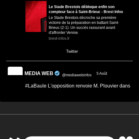
Le Stade Brestois débloque enfin son
compteur face à Saint-Brieuc - Brest Infos
Le Stade Brestois décroche sa première
victoire de la préparation en battant Saint-
Brieuc (2-1). Un succès rassurant avant
d'affronter Venise.
brest-infos.fr
0
0
Twitter
MEDIA WEB
5 Août
@mediawebinfos
·
#LaBaule L'opposition renvoie M. Plouvier dans
les cordes.
Quand on veut donner des leçons de
sérieux, encore faut-il commencer par
faire preuve de rigueur. -...
Après le conseil municipal de La Baule,
Passionnément Baulois répond aux critiques
de Mr. Plouvier relayées par ...
cotedamour-infos.fr