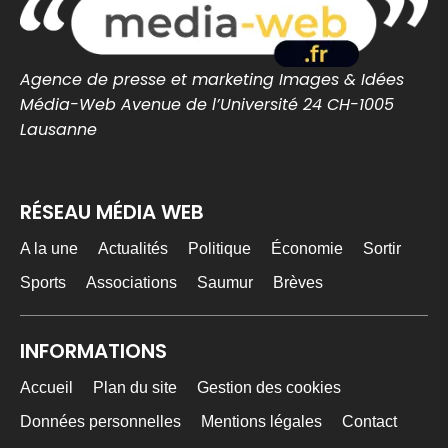
0
0
Twitter
Agence de presse et marketing Images & Idées
Média-Web Avenue de l’Université 24 CH-1005
MEDIA WEB
5 Août
@mediawebinfos
·
Lausanne
L’Urssaf Pays de la Loire dévoile les temps forts
de son année 2025
RÉSEAU MÉDIA WEB
L'Urssaf Pays de la Loire dévoile les
temps forts de son année 2025 - Média
Web
A la une
Actualités
Politique
Économie
Sortir
Le rapport d'activité 2025 de l'Urssaf Pays de
la Loire revient sur les temps forts de l'année
Sports
Associations
Saumur
Brèves
: proximité, i...
media-web.fr
INFORMATIONS
0
0
Twitter
Accueil
Plan du site
Gestion des cookies
Données personnelles
Mentions légales
Contact
MEDIA WEB
5 Août
@mediawebinfos
·