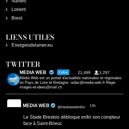
Nantes
Lorient
Brest
LIENS UTILES
Energiesdelamer.eu
TWITTER
MEDIA WEB
21,499
1,297
Follow
Média Web est un portail d'actualités nationales et régionales
en Pays de Loire et Bretagne. redac@media-web.fr Régie
images-et-idees@mail.ch
MEDIA WEB
13h
@mediawebinfos
·
Le Stade Brestois débloque enfin son compteur
face à Saint-Brieuc