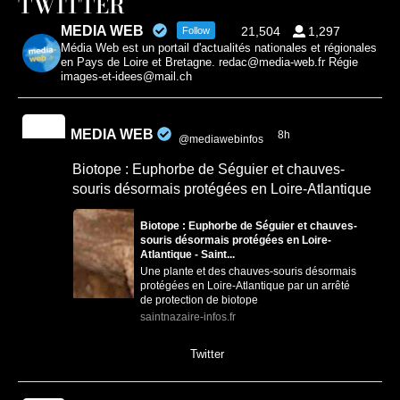
TWITTER
MEDIA WEB
21,504
1,297
Follow
Média Web est un portail d'actualités nationales et régionales
en Pays de Loire et Bretagne. redac@media-web.fr Régie
images-et-idees@mail.ch
MEDIA WEB
8h
@mediawebinfos
·
Biotope : Euphorbe de Séguier et chauves-
souris désormais protégées en Loire-Atlantique
Biotope : Euphorbe de Séguier et chauves-
souris désormais protégées en Loire-
Atlantique - Saint...
Une plante et des chauves-souris désormais
protégées en Loire-Atlantique par un arrêté
de protection de biotope
saintnazaire-infos.fr
0
0
Twitter