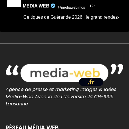
MEDIA WEB
12h
@mediawebinfos
·
Celtiques de Guérande 2026 : le grand rendez-
vous breton revient ce week-end
Celtiques de Guérande 2026 : le grand
rendez-vous breton revient ce week-end -
Côte d'Amour Infos
Celtiques de Guérande 2026 : dates,
programme et artistes attendus pour ce
grand rendez-vous breton avec Fest-Noz et
traditions celtiques.
cotedamour-infos.fr
0
0
Twitter
Agence de presse et marketing Images & Idées
Média-Web Avenue de l’Université 24 CH-1005
MEDIA WEB
13h
Lausanne
@mediawebinfos
·
#BREST Stade Brestois : Joseph Nonge, un
premier renfort au milieu pour lancer le mercato
RÉSEAU MÉDIA WEB