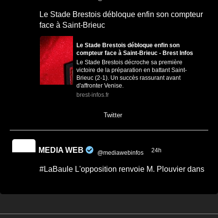
Le Stade Brestois débloque enfin son compteur
face à Saint-Brieuc
Le Stade Brestois débloque enfin son
compteur face à Saint-Brieuc - Brest Infos
Le Stade Brestois décroche sa première
victoire de la préparation en battant Saint-
Brieuc (2-1). Un succès rassurant avant
d'affronter Venise.
brest-infos.fr
0
0
Twitter
MEDIA WEB
24h
@mediawebinfos
·
#LaBaule L'opposition renvoie M. Plouvier dans
les cordes.
Quand on veut donner des leçons de
sérieux, encore faut-il commencer par
faire preuve de rigueur. -...