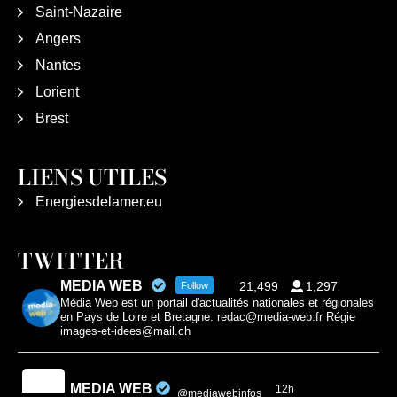
Saint-Nazaire
Angers
Nantes
Lorient
Brest
LIENS UTILES
Energiesdelamer.eu
TWITTER
MEDIA WEB
21,499
1,297
Follow
Média Web est un portail d'actualités nationales et régionales
en Pays de Loire et Bretagne. redac@media-web.fr Régie
images-et-idees@mail.ch
MEDIA WEB
12h
@mediawebinfos
·