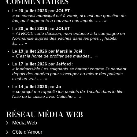
COMMENTAIRES
Le
20 juillet 2026
par
JOLET
:
«
ce conseil municipal est à vomir; si c est une question de
fric, qu il augmente à nouveau nos impots.……
»
Le
20 juillet 2026
par
JOLET
:
«
ATROCE cette décision, mon enfance à la campagne en
Normandie aupres des vaches dans les prés , j habitai
à……
»
Le
19 juillet 2026
par
Marcille Joël
:
«
C'est la honte de profiter des malades…
»
Le
17 juillet 2026
par
Jefford
:
«
Inadmissible Les soignants se battent comme ils peuvent
depuis des années pour s’occuper au mieux des patients
c’est un vrai……
»
Le
14 juillet 2026
par
Jo
:
«
ce projet me rappelle les poulets de Tricatel dans le film
l'aile ou la cuisse avec Coluche.…
»
RÉSEAU MÉDIA WEB
Média Web
Côte d’Amour