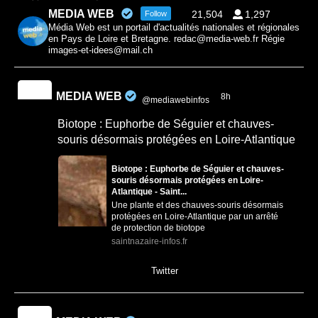
MEDIA WEB
21,504
1,297
Follow
Média Web est un portail d'actualités nationales et régionales
en Pays de Loire et Bretagne. redac@media-web.fr Régie
images-et-idees@mail.ch
MEDIA WEB
8h
@mediawebinfos
·
Biotope : Euphorbe de Séguier et chauves-
souris désormais protégées en Loire-Atlantique
Biotope : Euphorbe de Séguier et chauves-
souris désormais protégées en Loire-
Atlantique - Saint...
Une plante et des chauves-souris désormais
protégées en Loire-Atlantique par un arrêté
de protection de biotope
saintnazaire-infos.fr
0
0
Twitter