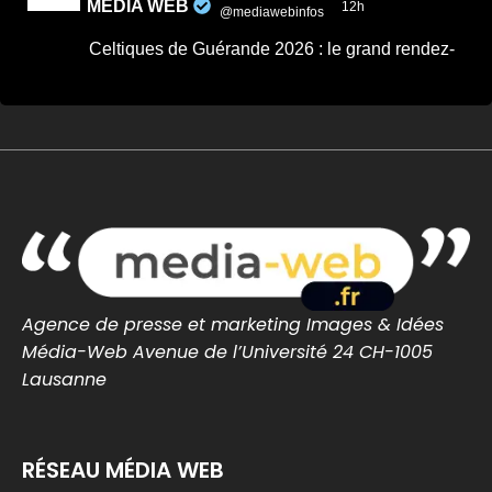
MEDIA WEB
12h
@mediawebinfos
·
Celtiques de Guérande 2026 : le grand rendez-
vous breton revient ce week-end
Celtiques de Guérande 2026 : le grand
rendez-vous breton revient ce week-end -
Côte d'Amour Infos
Celtiques de Guérande 2026 : dates,
programme et artistes attendus pour ce
grand rendez-vous breton avec Fest-Noz et
traditions celtiques.
cotedamour-infos.fr
0
0
Twitter
Agence de presse et marketing Images & Idées
Média-Web Avenue de l’Université 24 CH-1005
MEDIA WEB
13h
Lausanne
@mediawebinfos
·
#BREST Stade Brestois : Joseph Nonge, un
premier renfort au milieu pour lancer le mercato
RÉSEAU MÉDIA WEB
Stade Brestois : Joseph Nonge, un