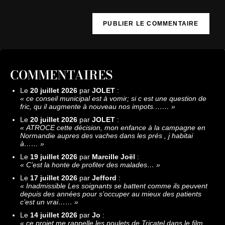
COMMENTAIRES
Le
20 juillet 2026
par
JOLET
:
«
ce conseil municipal est à vomir; si c est une question de
fric, qu il augmente à nouveau nos impots.……
»
Le
20 juillet 2026
par
JOLET
:
«
ATROCE cette décision, mon enfance à la campagne en
Normandie aupres des vaches dans les prés , j habitai
à……
»
Le
19 juillet 2026
par
Marcille Joël
:
«
C'est la honte de profiter des malades…
»
Le
17 juillet 2026
par
Jefford
:
«
Inadmissible Les soignants se battent comme ils peuvent
depuis des années pour s’occuper au mieux des patients
c’est un vrai……
»
Le
14 juillet 2026
par
Jo
:
«
ce projet me rappelle les poulets de Tricatel dans le film