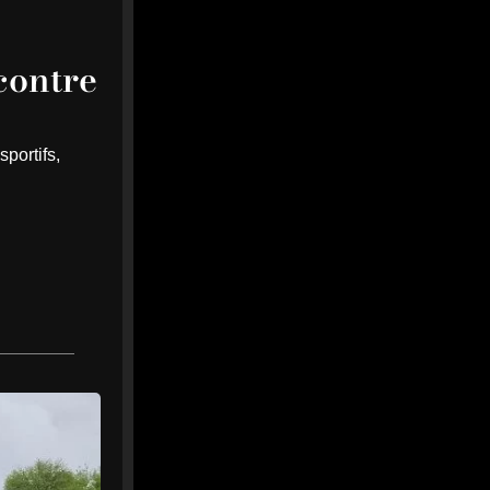
media-web.fr
0
0
Twitter
contre
MEDIA
5
@mediawebinfos
·
Août
WEB
portifs,
La Baule : L’élue d’opposition
se serait pris les pieds dans le
tapis… mais le fond du
problème demeure
La Baule : L'élue
d'opposition se serait pris
les pieds dans le tapis…
mais le fond du problème...
Erreur de l'opposition ou
malaise démocratique ?
Retour sur la polémique du
conseil municipal de La
Baule et sur...
cotedamour-infos.fr
0
0
Twitter