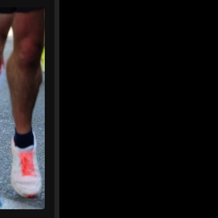
faut-il commencer par faire
preuve de rigueur. -...
Après le conseil municipal de
La Baule, Passionnément
Baulois répond aux critiques
de Mr. Plouvier relayées par
...
cotedamour-infos.fr
0
0
Twitter
MEDIA
5
@mediawebinfos
·
Août
WEB
L’Urssaf Pays de la Loire
dévoile les temps forts de son
année 2025
L'Urssaf Pays de la Loire
dévoile les temps forts de
son année 2025 - Média Web
Le rapport d'activité 2025 de
l'Urssaf Pays de la Loire
revient sur les temps forts de
l'année : proximité, i...