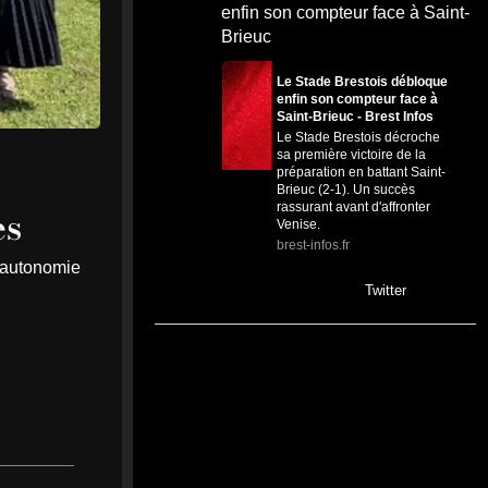
enfin son compteur face à Saint-
Brieuc
Le Stade Brestois débloque
enfin son compteur face à
Saint-Brieuc - Brest Infos
Le Stade Brestois décroche
sa première victoire de la
préparation en battant Saint-
Brieuc (2-1). Un succès
rassurant avant d'affronter
es
Venise.
brest-infos.fr
e autonomie
0
0
Twitter
MEDIA
5
@mediawebinfos
·
Août
WEB
#LaBaule L'opposition renvoie
M. Plouvier dans les cordes.
Quand on veut donner des
leçons de sérieux, encore