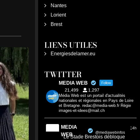
Nantes
Lorient
Brest
LIENS UTILES
Energiesdelamer.eu
TWITTER
MEDIA WEB
Follow
21,499
1,297
Média Web est un portail d'actualités
nationales et régionales en Pays de Loire
et Bretagne. redac@media-web.fr Régie
images-et-idees@mail.ch
MEDIA
14h
@mediawebinfos
·
WEB
Le Stade Brestois débloque