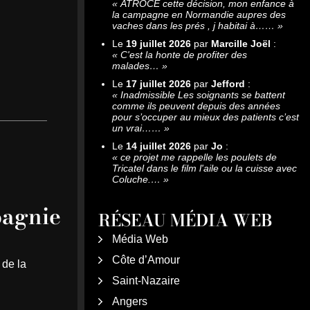
«
ATROCE cette décision, mon enfance à
la campagne en Normandie aupres des
vaches dans les prés , j habitai à……
»
Le
19 juillet 2026
par
Marcille Joël
:
«
C'est la honte de profiter des
malades…
»
Le
17 juillet 2026
par
Jefford
:
«
Inadmissible Les soignants se battent
comme ils peuvent depuis des années
pour s’occuper au mieux des patients c’est
un vrai……
»
Le
14 juillet 2026
par
Jo
:
«
ce projet me rappelle les poulets de
Tricatel dans le film l'aile ou la cuisse avec
Coluche.…
»
pagnie
RÉSEAU MÉDIA WEB
Média Web
Côte d’Amour
 de la
Saint-Nazaire
Angers