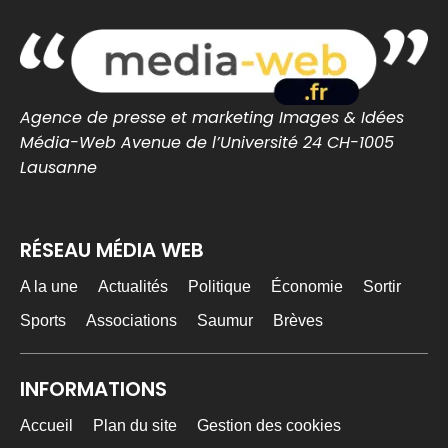
grand rendez-vous breton avec Fest-Noz et
traditions celtiques.
cotedamour-infos.fr
0
0
Twitter
Agence de presse et marketing Images & Idées
Média-Web Avenue de l’Université 24 CH-1005
MEDIA WEB
12h
Lausanne
@mediawebinfos
·
#BREST Stade Brestois : Joseph Nonge, un
premier renfort au milieu pour lancer le mercato
RÉSEAU MÉDIA WEB
Stade Brestois : Joseph Nonge, un
premier renfort au milieu pour lancer le
A la une
Actualités
Politique
Économie
Sortir
mercato - Brest Infos
Le Stade Brestois officialise sa première
Sports
Associations
Saumur
Brèves
recrue de l’été avec Joseph Nonge. Le
milieu belge de 21 ans s’en...
brest-infos.fr
INFORMATIONS
0
0
Twitter
Accueil
Plan du site
Gestion des cookies