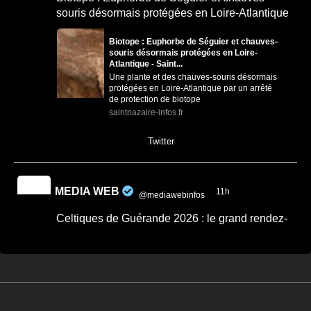
souris désormais protégées en Loire-Atlantique
Biotope : Euphorbe de Séguier et chauves-
souris désormais protégées en Loire-
Atlantique - Saint...
Une plante et des chauves-souris désormais
protégées en Loire-Atlantique par un arrêté
de protection de biotope
saintnazaire-infos.fr
0
0
Twitter
MEDIA WEB
11h
@mediawebinfos
·
Celtiques de Guérande 2026 : le grand rendez-
vous breton revient ce week-end
Celtiques de Guérande 2026 : le grand
rendez-vous breton revient ce week-end -
Côte d'Amour Infos
Celtiques de Guérande 2026 : dates,
programme et artistes attendus pour ce