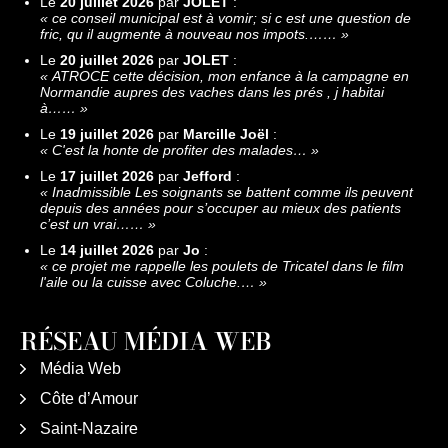
Le
20 juillet 2026
par
JOLET
:
«
ce conseil municipal est à vomir; si c est une question de
fric, qu il augmente à nouveau nos impots.……
»
Le
20 juillet 2026
par
JOLET
:
«
ATROCE cette décision, mon enfance à la campagne en
Normandie aupres des vaches dans les prés , j habitai
à……
»
Le
19 juillet 2026
par
Marcille Joël
:
«
C'est la honte de profiter des malades…
»
Le
17 juillet 2026
par
Jefford
:
«
Inadmissible Les soignants se battent comme ils peuvent
depuis des années pour s’occuper au mieux des patients
c’est un vrai……
»
Le
14 juillet 2026
par
Jo
:
«
ce projet me rappelle les poulets de Tricatel dans le film
l'aile ou la cuisse avec Coluche.…
»
RÉSEAU MÉDIA WEB
Média Web
Côte d’Amour
Saint-Nazaire