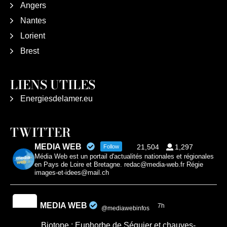
Angers
Nantes
Lorient
Brest
LIENS UTILES
Energiesdelamer.eu
TWITTER
MEDIA WEB
21,504
1,297
Follow
Média Web est un portail d'actualités nationales et régionales
en Pays de Loire et Bretagne. redac@media-web.fr Régie
images-et-idees@mail.ch
MEDIA WEB
7h
@mediawebinfos
·
Biotope : Euphorbe de Séguier et chauves-