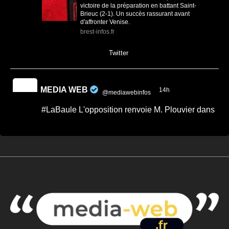
victoire de la préparation en battant Saint-
Brieuc (2-1). Un succès rassurant avant
d'affronter Venise.
brest-infos.fr
0
0
Twitter
MEDIA WEB
14h
@mediawebinfos
·
#LaBaule L'opposition renvoie M. Plouvier dans
les cordes.
Quand on veut donner des leçons de
sérieux, encore faut-il commencer par
faire preuve de rigueur. -...
Après le conseil municipal de La Baule,
Passionnément Baulois répond aux critiques
de Mr. Plouvier relayées par ...
cotedamour-infos.fr
0
0
Twitter