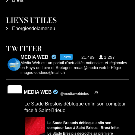
Brest
LIENS UTILES
Energiesdelamer.eu
TWITTER
MEDIA WEB
21,499
1,297
Follow
Média Web est un portail d'actualités nationales et régionales
en Pays de Loire et Bretagne. redac@media-web.fr Régie
images-et-idees@mail.ch
MEDIA WEB
3h
@mediawebinfos
·
Le Stade Brestois débloque enfin son compteur
face à Saint-Brieuc
Le Stade Brestois débloque enfin son
compteur face à Saint-Brieuc - Brest Infos
Le Stade Brestois décroche sa première