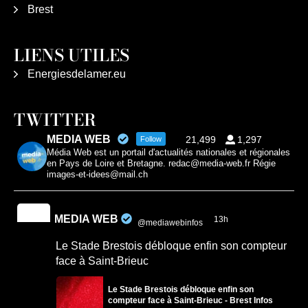
Brest
LIENS UTILES
Energiesdelamer.eu
TWITTER
MEDIA WEB
21,499
1,297
Follow
Média Web est un portail d'actualités nationales et régionales
en Pays de Loire et Bretagne. redac@media-web.fr Régie
images-et-idees@mail.ch
MEDIA WEB
13h
@mediawebinfos
·
Le Stade Brestois débloque enfin son compteur
face à Saint-Brieuc
Le Stade Brestois débloque enfin son
compteur face à Saint-Brieuc - Brest Infos