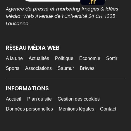
Agence de presse et marketing Images & Idées
Média-Web Avenue de l’Université 24 CH-1005
MEDIA WEB
5 Août
@mediawebinfos
·
Lausanne
L’Urssaf Pays de la Loire dévoile les temps forts
de son année 2025
RÉSEAU MÉDIA WEB
L'Urssaf Pays de la Loire dévoile les
temps forts de son année 2025 - Média
Web
A la une
Actualités
Politique
Économie
Sortir
Le rapport d'activité 2025 de l'Urssaf Pays de
la Loire revient sur les temps forts de l'année
Sports
Associations
Saumur
Brèves
: proximité, i...
media-web.fr
INFORMATIONS
0
0
Twitter
Accueil
Plan du site
Gestion des cookies
Données personnelles
Mentions légales
Contact
MEDIA WEB
5 Août
@mediawebinfos
·
La Baule : L’élue d’opposition se serait pris les
pieds dans le tapis… mais le fond du problème