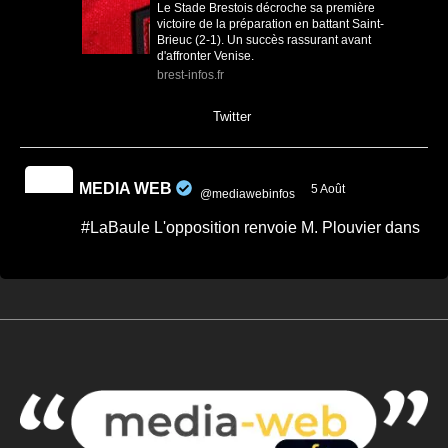
Le Stade Brestois décroche sa première
victoire de la préparation en battant Saint-
Brieuc (2-1). Un succès rassurant avant
d'affronter Venise.
brest-infos.fr
0
0
Twitter
MEDIA WEB
5 Août
@mediawebinfos
·
#LaBaule L'opposition renvoie M. Plouvier dans
les cordes.
Quand on veut donner des leçons de
sérieux, encore faut-il commencer par
faire preuve de rigueur. -...
Après le conseil municipal de La Baule,
Passionnément Baulois répond aux critiques
de Mr. Plouvier relayées par ...
cotedamour-infos.fr
0
0
Twitter