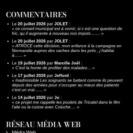
COMMENTAIRES
Le
20 juillet 2026
par
JOLET
:
«
ce conseil municipal est à vomir; si c est une question de
fric, qu il augmente à nouveau nos impots.……
»
Le
20 juillet 2026
par
JOLET
:
«
ATROCE cette décision, mon enfance à la campagne en
Normandie aupres des vaches dans les prés , j habitai
à……
»
Le
19 juillet 2026
par
Marcille Joël
:
«
C'est la honte de profiter des malades…
»
Le
17 juillet 2026
par
Jefford
:
«
Inadmissible Les soignants se battent comme ils peuvent
depuis des années pour s’occuper au mieux des patients
c’est un vrai……
»
Le
14 juillet 2026
par
Jo
:
«
ce projet me rappelle les poulets de Tricatel dans le film
l'aile ou la cuisse avec Coluche.…
»
RÉSEAU MÉDIA WEB
Média Web