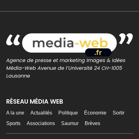
Notre-Dame-des-Landes : des semis
contre le projet de CRA de Nantes -
Nantes Infos
À Notre-Dame-des-Landes, habitants,
paysans et collectifs se mobilisent contre
l’utilisation de terres de l’ex-Zad po...
nantes-infos.fr
0
0
Twitter
Agence de presse et marketing Images & Idées
Média-Web Avenue de l’Université 24 CH-1005
MEDIA WEB
20h
Lausanne
@mediawebinfos
·
Le chômage repart à la hausse et atteint un
niveau inédit depuis la crise du Covid
RÉSEAU MÉDIA WEB
Le chômage repart à la hausse et atteint
un niveau inédit depuis la crise du Covid -
A la une
Actualités
Politique
Économie
Sortir
Média Web
Le taux de chômage atteint 8,3 % en France
Sports
Associations
Saumur
Brèves
au deuxième trimestre, son niveau le plus
élevé depuis la crise ...
media-web.fr