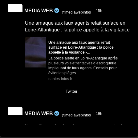
MEDIA WEB
15h
@mediawebinfos
·
Une arnaque aux faux agents refait surface en
Loire-Atlantique : la police appelle à la vigilance
Une arnaque aux faux agents refait
surface en Loire-Atlantique : la police
appelle à la vigilance -...
La police alerte en Loire-Atlantique après
plusieurs vols et tentatives d’escroquerie
impliquant de faux agents. Conseils pour
éviter les pièges.
nantes-infos.fr
0
0
Twitter
MEDIA WEB
19h
@mediawebinfos
·
Notre-Dame-des-Landes : des semis contre le
projet de CRA de Nantes