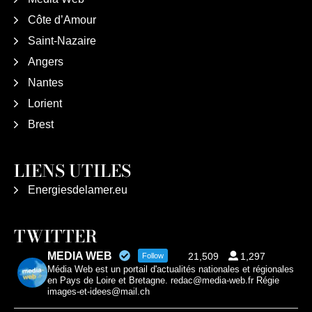
Côte d’Amour
Saint-Nazaire
Angers
Nantes
Lorient
Brest
LIENS UTILES
Energiesdelamer.eu
TWITTER
MEDIA WEB
21,509
1,297
Follow
Média Web est un portail d'actualités nationales et régionales
en Pays de Loire et Bretagne. redac@media-web.fr Régie
images-et-idees@mail.ch