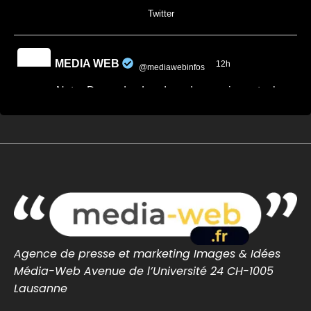
0
0
Twitter
MEDIA WEB
12h
@mediawebinfos
·
Notre-Dame-des-Landes : des semis contre le
projet de CRA de Nantes
Notre-Dame-des-Landes : des semis
contre le projet de CRA de Nantes -
Nantes Infos
À Notre-Dame-des-Landes, habitants,
paysans et collectifs se mobilisent contre
l’utilisation de terres de l’ex-Zad po...
nantes-infos.fr
0
0
Twitter
Agence de presse et marketing Images & Idées
Média-Web Avenue de l’Université 24 CH-1005
MEDIA WEB
13h
Lausanne
@mediawebinfos
·