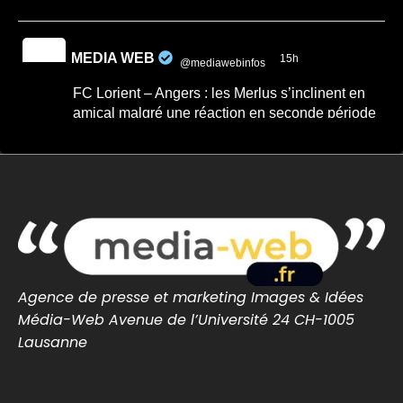
MEDIA WEB
15h
@mediawebinfos
·
FC Lorient – Angers : les Merlus s’inclinent en
amical malgré une réaction en seconde période
FC Lorient – Angers : les Merlus s’inclinent
en amical malgré une réaction en seconde
période -...
FC Lorient – Angers : les Merlus s’inclinent
2-1 en match amical à Inzinzac-Lochrist.
Résumé, buts et réacti...
lorient-infos.fr
0
0
Twitter
Agence de presse et marketing Images & Idées
Média-Web Avenue de l’Université 24 CH-1005
Lausanne
MEDIA WEB
7 Août
@mediawebinfos
·
Une arnaque aux faux agents refait surface en
Loire-Atlantique : la police appelle à la vigilance