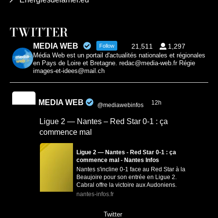
TWITTER
MEDIA WEB
21,511
1,297
Follow
Média Web est un portail d'actualités nationales et régionales
en Pays de Loire et Bretagne. redac@media-web.fr Régie
images-et-idees@mail.ch
MEDIA WEB
12h
@mediawebinfos
·
Ligue 2 — Nantes – Red Star 0-1 : ça
commence mal
Ligue 2 — Nantes - Red Star 0-1 : ça
commence mal - Nantes Infos
Nantes s'incline 0-1 face au Red Star à la
Beaujoire pour son entrée en Ligue 2.
Cabral offre la victoire aux Audoniens.
nantes-infos.fr
0
0
Twitter