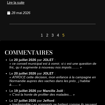
Lire la suite
28 mai 2026
1
2
3
4
5
COMMENTAIRES
Le
20 juillet 2026
par
JOLET
:
«
ce conseil municipal est à vomir; si c est une question de
fric, qu il augmente à nouveau nos impots.……
»
Le
20 juillet 2026
par
JOLET
:
«
ATROCE cette décision, mon enfance à la campagne en
Normandie aupres des vaches dans les prés , j habitai
à……
»
Le
19 juillet 2026
par
Marcille Joël
:
«
C'est la honte de profiter des malades…
»
Le
17 juillet 2026
par
Jefford
:
«
Inadmissible Les soignants se battent comme ils peuvent