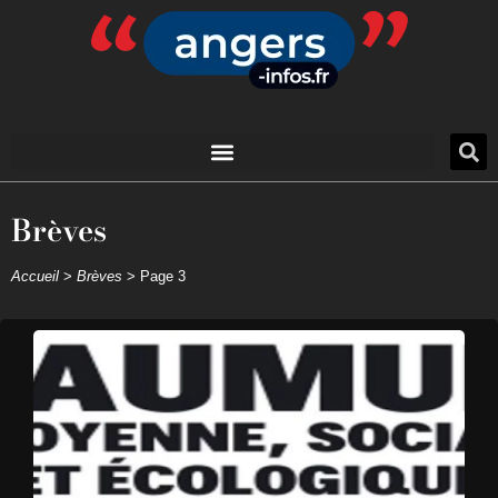
Brèves
Accueil
>
Brèves
>
Page 3