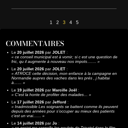
1
2
3
4
5
COMMENTAIRES
Le
20 juillet 2026
par
JOLET
:
«
ce conseil municipal est à vomir; si c est une question de
fric, qu il augmente à nouveau nos impots.……
»
Le
20 juillet 2026
par
JOLET
:
«
ATROCE cette décision, mon enfance à la campagne en
Normandie aupres des vaches dans les prés , j habitai
à……
»
Le
19 juillet 2026
par
Marcille Joël
:
«
C'est la honte de profiter des malades…
»
Le
17 juillet 2026
par
Jefford
:
«
Inadmissible Les soignants se battent comme ils peuvent
depuis des années pour s’occuper au mieux des patients
c’est un vrai……
»
Le
14 juillet 2026
par
Jo
:
«
ce projet me rappelle les poulets de Tricatel dans le film