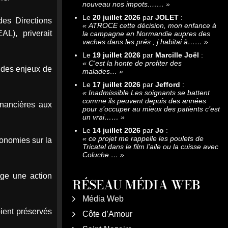
nouveau nos impots.……
»
Le
20 juillet 2026
par
JOLET
:
des Directions
«
ATROCE cette décision, mon enfance à
L), priverait
la campagne en Normandie aupres des
vaches dans les prés , j habitai à……
»
Le
19 juillet 2026
par
Marcille Joël
:
«
C'est la honte de profiter des
n des enjeux de
malades…
»
Le
17 juillet 2026
par
Jefford
:
«
Inadmissible Les soignants se battent
comme ils peuvent depuis des années
inancières aux
pour s’occuper au mieux des patients c’est
un vrai……
»
Le
14 juillet 2026
par
Jo
:
«
ce projet me rappelle les poulets de
conomies sur la
Tricatel dans le film l'aile ou la cuisse avec
Coluche.…
»
ige une action
RÉSEAU MÉDIA WEB
Média Web
ient préservés
Côte d’Amour