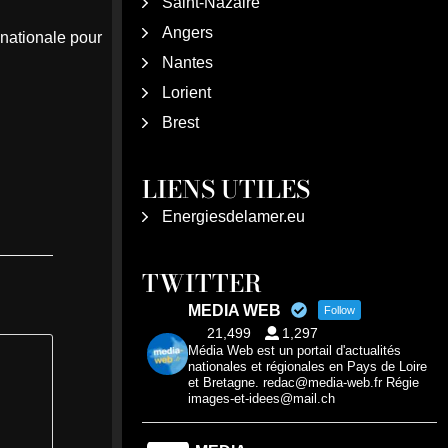
Saint-Nazaire
Angers
 nationale pour
Nantes
Lorient
Brest
LIENS UTILES
Energiesdelamer.eu
TWITTER
MEDIA WEB
Follow
21,499
1,297
Média Web est un portail d'actualités
nationales et régionales en Pays de Loire
et Bretagne. redac@media-web.fr Régie
images-et-idees@mail.ch