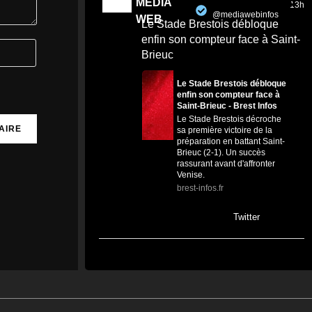
MEDIA
13h
@mediawebinfos
·
WEB
Le Stade Brestois débloque
enfin son compteur face à Saint-
Brieuc
Le Stade Brestois débloque
enfin son compteur face à
Saint-Brieuc - Brest Infos
Le Stade Brestois décroche
sa première victoire de la
préparation en battant Saint-
Brieuc (2-1). Un succès
rassurant avant d'affronter
Venise.
brest-infos.fr
0
0
Twitter
MEDIA
5
@mediawebinfos
·
Août
WEB
#LaBaule L'opposition renvoie
M. Plouvier dans les cordes.