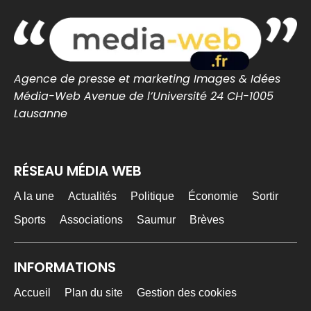
de protection de biotope
saintnazaire-infos.fr
0
0
Twitter
Agence de presse et marketing Images & Idées
Média-Web Avenue de l’Université 24 CH-1005
MEDIA WEB
6 Août
@mediawebinfos
·
Lausanne
Celtiques de Guérande 2026 : le grand rendez-
vous breton revient ce week-end
RÉSEAU MÉDIA WEB
Celtiques de Guérande 2026 : le grand
rendez-vous breton revient ce week-end -
Côte d'Amour Infos
A la une
Actualités
Politique
Économie
Sortir
Celtiques de Guérande 2026 : dates,
programme et artistes attendus pour ce
Sports
Associations
Saumur
Brèves
grand rendez-vous breton avec Fest-Noz et
traditions celtiques.
cotedamour-infos.fr
INFORMATIONS
0
0
Twitter
Accueil
Plan du site
Gestion des cookies