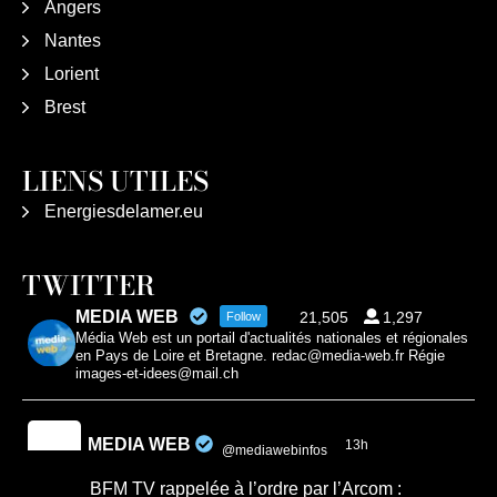
Angers
Nantes
Lorient
Brest
LIENS UTILES
Energiesdelamer.eu
TWITTER
MEDIA WEB
21,505
1,297
Follow
Média Web est un portail d'actualités nationales et régionales
en Pays de Loire et Bretagne. redac@media-web.fr Régie
images-et-idees@mail.ch
MEDIA WEB
13h
@mediawebinfos
·
BFM TV rappelée à l’ordre par l’Arcom :