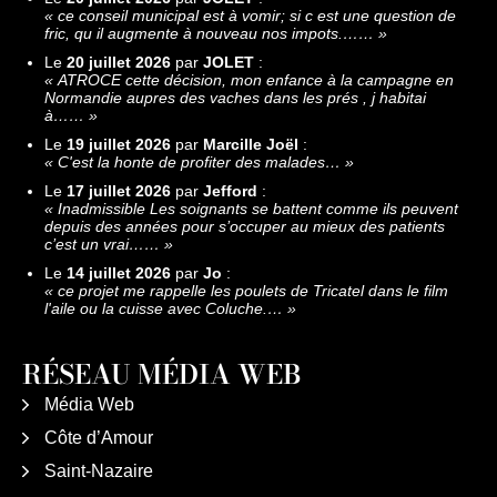
«
ce conseil municipal est à vomir; si c est une question de
fric, qu il augmente à nouveau nos impots.……
»
Le
20 juillet 2026
par
JOLET
:
«
ATROCE cette décision, mon enfance à la campagne en
Normandie aupres des vaches dans les prés , j habitai
à……
»
Le
19 juillet 2026
par
Marcille Joël
:
«
C'est la honte de profiter des malades…
»
Le
17 juillet 2026
par
Jefford
:
«
Inadmissible Les soignants se battent comme ils peuvent
depuis des années pour s’occuper au mieux des patients
c’est un vrai……
»
Le
14 juillet 2026
par
Jo
:
«
ce projet me rappelle les poulets de Tricatel dans le film
l'aile ou la cuisse avec Coluche.…
»
RÉSEAU MÉDIA WEB
Média Web
Côte d’Amour
Saint-Nazaire