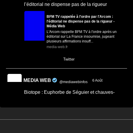
l’éditorial ne dispense pas de la rigueur
BFM TV rappelée à l'ordre par l'Arcom :
l'éditorial ne dispense pas de la rigueur -
Média Web
L'Arcom rappelle BFM TV à l'ordre après un
éditorial sur La France insoumise, jugeant
plusieurs affirmations insuff...
media-web.fr
0
0
Twitter
MEDIA WEB
6 Août
@mediawebinfos
·
Biotope : Euphorbe de Séguier et chauves-
souris désormais protégées en Loire-Atlantique
Biotope : Euphorbe de Séguier et chauves-
souris désormais protégées en Loire-
Atlantique - Saint...
Une plante et des chauves-souris désormais
protégées en Loire-Atlantique par un arrêté